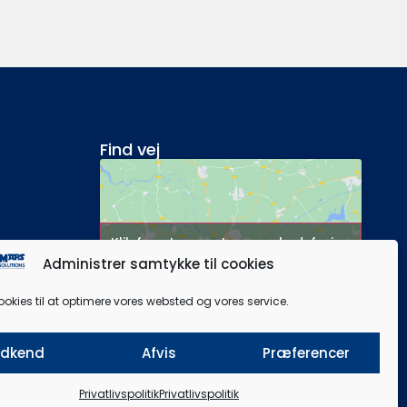
Find vej
Klik for at acceptere markedsføring
Administrer samtykke til cookies
cookies og aktivere dette indhold
ookies til at optimere vores websted og vores service.
dkend
Afvis
Præferencer
Privatlivspolitik
Privatlivspolitik