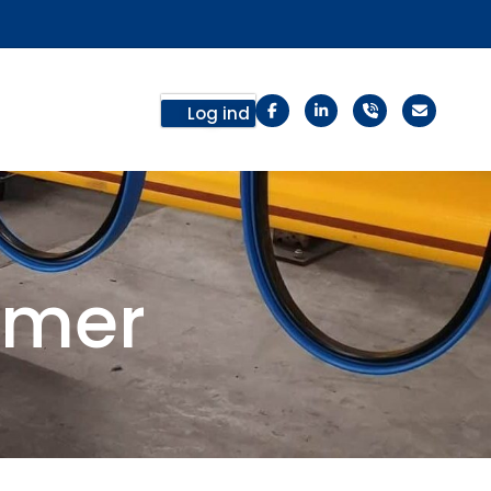
Log ind
emer