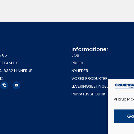
Informationer
5 85
JOB
ETEAM.DK
PROFIL
A, 8382 HINNERUP
NYHEDER
42
VORES PRODUKTER
LEVERINGSBETINGELSER
PRIVATLIVSPOLITIK
Vi bruger c
Go