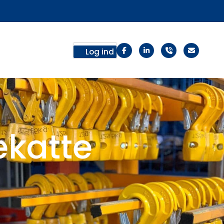
Log ind
ekatte