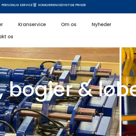
PERSONLIG SERVICE
KONKURRENCEDYGTIGE PRISER
er
Kranservice
Om os
Nyheder
akt os
r, bogier & løb