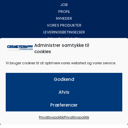
JOB
PROFIL
NYHEDER
VORES PRODUKTER
LEVERINGSBETINGELSER
PRIVATLIVSPOLITIK
Administrer samtykke til
cookies
Find vej
Vi bruger cookies til at optimere vores websted og vores service.
Godkend
Afvis
Klik for at acceptere markedsføring
cookies og aktivere dette indhold
Præferencer
Privatlivspolitik
Privatlivspolitik