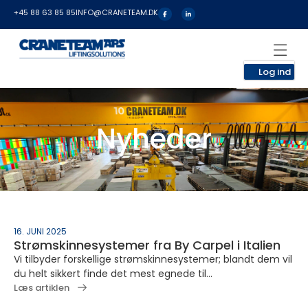
+45 88 63 85 85
INFO@CRANETEAM.DK
Log ind
Nyheder
16. JUNI 2025
Strømskinnesystemer fra By Carpel i Italien
Vi tilbyder forskellige strømskinnesystemer; blandt dem vil
du helt sikkert finde det mest egnede til...
Læs artiklen