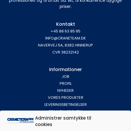
professionelt og til aftalt tid. Alt, til konkurrence dygtige
priser.
Kontakt
+45 88 63 85 85
INFO@CRANETEAM.DK
NAVERVEJ 5A, 8382 HINNERUP
CVR 38232142
Informationer
JOB
PROFIL
NYHEDER
VORES PRODUKTER
LEVERINGSBETINGELSER
PRIVATLIVSPOLITIK
Administrer samtykke til
cookies
Find vej