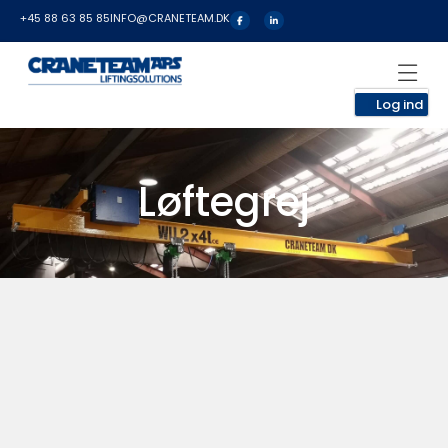
+45 88 63 85 85
INFO@CRANETEAM.DK
Log ind
Løftegrej